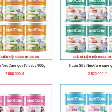
a NeoCare goat's baby 900g
6 Lon Sữa NeoCare sure g
2.880.000 đ
2.520.000 đ