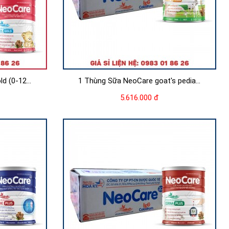
d (0-12...
1 Thùng Sữa NeoCare goat's pedia...
5.616.000 đ