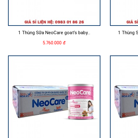
1 Thùng Sữa NeoCare goat's baby...
1 Thùng 
5.760.000 đ