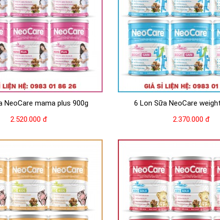
a NeoCare mama plus 900g
6 Lon Sữa NeoCare weight g
2.520.000 đ
2.370.000 đ