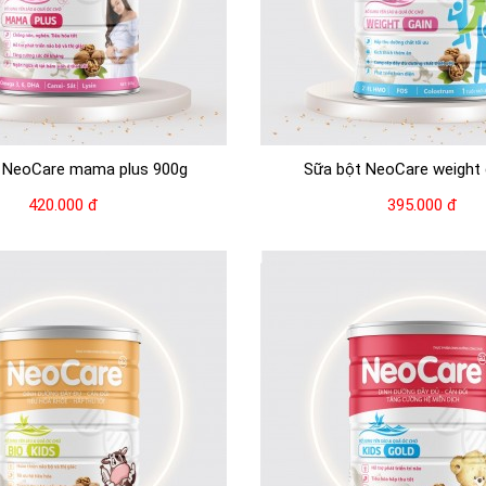
 NeoCare mama plus 900g
Sữa bột NeoCare weight ga
420.000 đ
395.000 đ