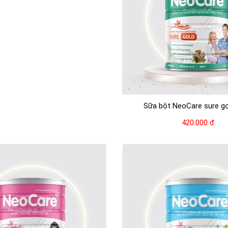
Sữa bột NeoCare sure go
420.000 đ