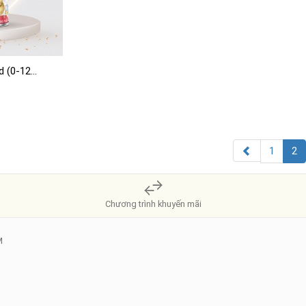
 (0-12...
1
2
Chương trình khuyến mãi
M