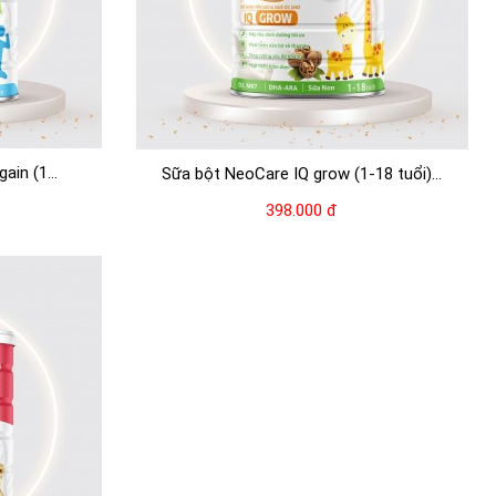
in (1...
Sữa bột NeoCare IQ grow (1-18 tuổi)...
398.000 đ