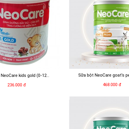
Sữa bột NeoCare goat's p
NeoCare kids gold (0-12...
468.000 đ
236.000 đ