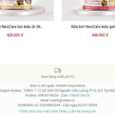
 NeoCare bio kids (6-36...
Sữa bột NeoCare kids gold
428.000 đ
448.000 đ
Giao hàng miễn phí (*)
Đơn vị chủ quản: VIHAN Corporation
Saigon Asiana - TMDV 1.12 Số 336/20 Nguyễn Văn Luông, P.12, Q.6 Tp.HC
Hotline: 0983018626 - Zalo:
0983018626
Email: vuanh@vihan.vn
GCNDKKD số :0303885249 - Cấp ngày 02/07/2005
Chính sách bảo mật
|
Giới Thiệu
|
Liên hệ chúng tôi