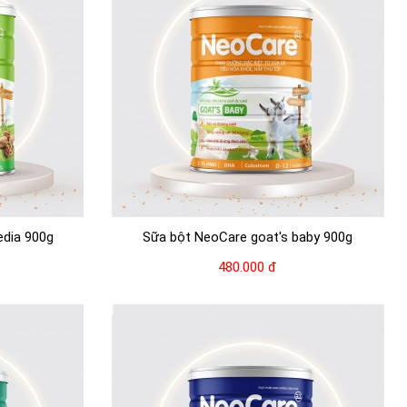
edia 900g
Sữa bột NeoCare goat's baby 900g
480.000 đ