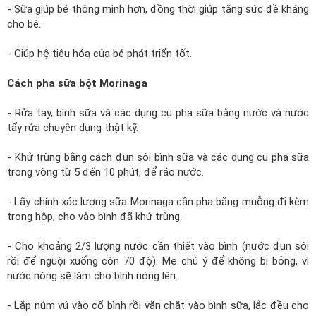
- Sữa giúp bé thông minh hơn, đồng thời giúp tăng sức đề kháng
cho bé.
- Giúp hệ tiêu hóa của bé phát triển tốt.
Cách pha sữa bột Morinaga
- Rửa tay, bình sữa và các dụng cụ pha sữa bằng nước và nước
tẩy rửa chuyên dụng thật kỹ.
- Khử trùng bằng cách đun sôi bình sữa và các dụng cụ pha sữa
trong vòng từ 5 đến 10 phút, để ráo nước.
- Lấy chính xác lượng sữa Morinaga cần pha bằng muỗng đi kèm
trong hộp, cho vào bình đã khử trùng.
- Cho khoảng 2/3 lượng nước cần thiết vào bình (nước đun sôi
rồi để nguội xuống còn 70 độ). Mẹ chú ý để không bị bỏng, vì
nước nóng sẽ làm cho bình nóng lên.
- Lắp núm vú vào cổ bình rồi vặn chặt vào bình sữa, lắc đều cho