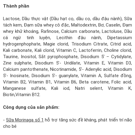
Thành phần
Lactose, Dầu thực vật (Dầu hạt cọ, dầu cọ, dầu đậu nành), Sữa
tách kem, Đạm sữa whey cô đặc, Maltodextrin, Bơ, Caselin, Đạm
whey khử khoáng, Rafinose, Calcium carbonate, Lactoluse, Dầu
cá ngừ tinh luyện, Lecithin đậu nành, Dipetassium
hydrogenphophate, Magie clorid, Trisodium Citrate, Citrid acid,
Kali carbonate, Kali clorid, Vitamin C, Lactoferrin, Choline clorid,
Taurine, Inositol, Sắt pyrophosphate, Disodium 5’ – Cytidylate,
Zine sulphate, Disodium 5’- Uridilate, Vitamin E, Vitamin D3,
Calcium pantothenate, Nicotinamide, 5’- Adenylic acid, Disodium
5’- Inosinate, Disodium 5’- guanylate, Vitamin A, Sulfate đồng,
Vitamin B2, Vitamin B1, Vitamin B6, Beta carotene, Folic acid,
Manganese sulfate, Kali iod, Natri selent, Vitamin K,
Biotin,Vitamin B12.
Công dụng của sản phẩm:
-
Sữa Morinaga số 1
hỗ trợ tăng sức đề kháng, phát triển trí não
cho bé