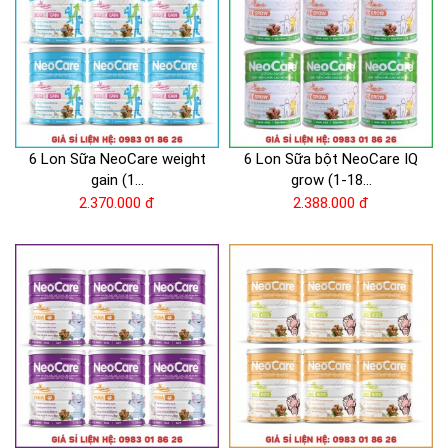
6 Lon Sữa NeoCare weight
6 Lon Sữa bột NeoCare IQ
gain (1...
grow (1-18...
2.370.000 đ
2.388.000 đ