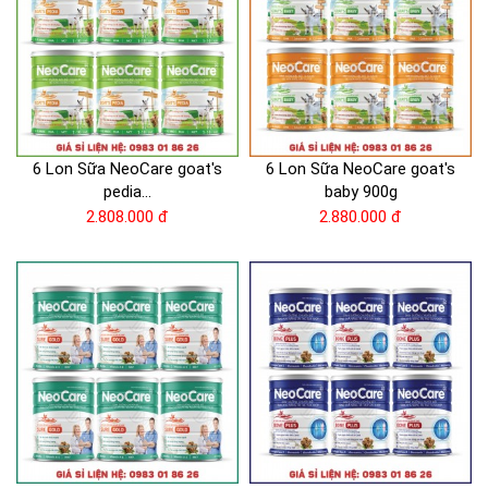
6 Lon Sữa NeoCare goat's
6 Lon Sữa NeoCare goat's
pedia...
baby 900g
2.808.000 đ
2.880.000 đ