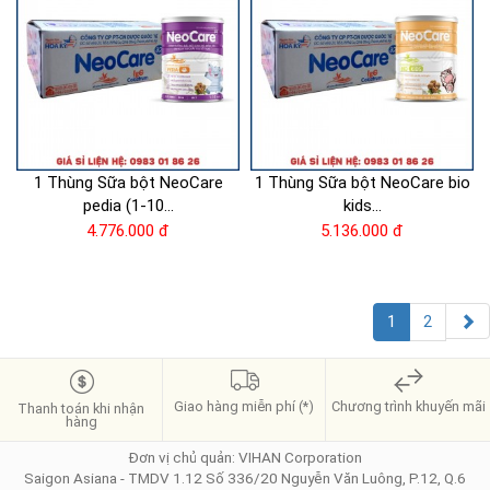
1 Thùng Sữa bột NeoCare
1 Thùng Sữa bột NeoCare bio
pedia (1-10...
kids...
4.776.000 đ
5.136.000 đ
1
2
Giao hàng miễn phí (*)
Chương trình khuyến mãi
Thanh toán khi nhận
hàng
Đơn vị chủ quản: VIHAN Corporation
Saigon Asiana - TMDV 1.12 Số 336/20 Nguyễn Văn Luông, P.12, Q.6