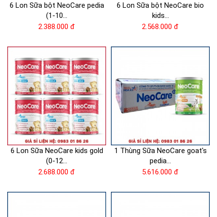
6 Lon Sữa bột NeoCare pedia
6 Lon Sữa bột NeoCare bio
(1-10...
kids...
2.388.000 đ
2.568.000 đ
6 Lon Sữa NeoCare kids gold
1 Thùng Sữa NeoCare goat's
(0-12...
pedia...
2.688.000 đ
5.616.000 đ