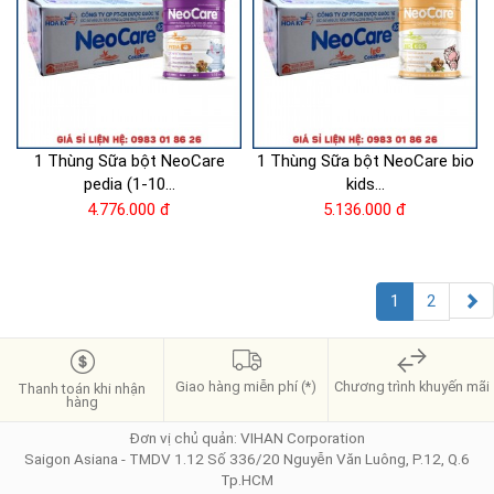
1 Thùng Sữa bột NeoCare
1 Thùng Sữa bột NeoCare bio
pedia (1-10...
kids...
4.776.000 đ
5.136.000 đ
1
2
Giao hàng miễn phí (*)
Chương trình khuyến mãi
Thanh toán khi nhận
hàng
Đơn vị chủ quản: VIHAN Corporation
Saigon Asiana - TMDV 1.12 Số 336/20 Nguyễn Văn Luông, P.12, Q.6
Tp.HCM