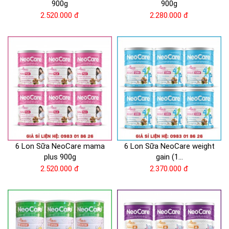
900g
900g
2.520.000 đ
2.280.000 đ
6 Lon Sữa NeoCare mama
6 Lon Sữa NeoCare weight
plus 900g
gain (1...
2.520.000 đ
2.370.000 đ