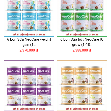
6 Lon Sữa NeoCare weight
6 Lon Sữa bột NeoCare IQ
gain (1...
grow (1-18...
2.370.000 đ
2.388.000 đ