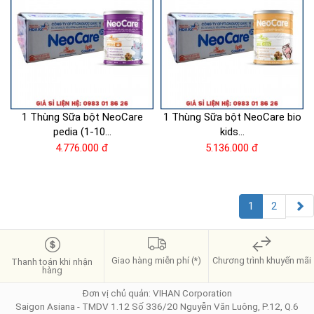
1 Thùng Sữa bột NeoCare
1 Thùng Sữa bột NeoCare bio
pedia (1-10...
kids...
4.776.000 đ
5.136.000 đ
1
2
Giao hàng miễn phí (*)
Chương trình khuyến mãi
Thanh toán khi nhận
hàng
Đơn vị chủ quản: VIHAN Corporation
Saigon Asiana - TMDV 1.12 Số 336/20 Nguyễn Văn Luông, P.12, Q.6