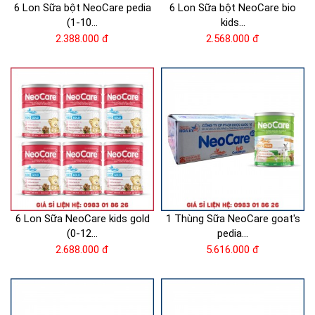
6 Lon Sữa bột NeoCare pedia
6 Lon Sữa bột NeoCare bio
(1-10...
kids...
2.388.000 đ
2.568.000 đ
6 Lon Sữa NeoCare kids gold
1 Thùng Sữa NeoCare goat's
(0-12...
pedia...
2.688.000 đ
5.616.000 đ