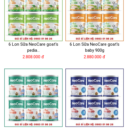
6 Lon Sữa NeoCare goat's
6 Lon Sữa NeoCare goat's
pedia...
baby 900g
2.808.000 đ
2.880.000 đ